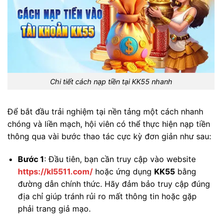
Chi tiết cách nạp tiền tại KK55 nhanh
Để bắt đầu trải nghiệm tại nền tảng một cách nhanh
chóng và liền mạch, hội viên có thể thực hiện nạp tiền
thông qua vài bước thao tác cực kỳ đơn giản như sau:
Bước 1
: Đầu tiên, bạn cần truy cập vào website
https://kl5511.com/
hoặc ứng dụng
KK55
bằng
đường dẫn chính thức. Hãy đảm bảo truy cập đúng
địa chỉ giúp tránh rủi ro mất thông tin hoặc gặp
phải trang giả mạo.