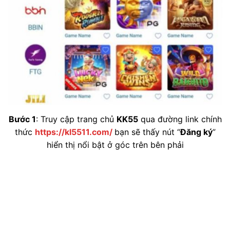
Bước 1
: Truy cập trang chủ
KK55
qua đường link chính
thức
https://kl5511.com/
bạn sẽ thấy nút “
Đăng ký
”
hiển thị nổi bật ở góc trên bên phải