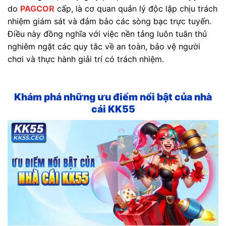
do
PAGCOR
cấp, là cơ quan quản lý độc lập chịu trách
nhiệm giám sát và đảm bảo các sòng bạc trực tuyến.
Điều này đồng nghĩa với việc nền tảng luôn tuân thủ
nghiêm ngặt các quy tắc về an toàn, bảo vệ người
chơi và thực hành giải trí có trách nhiệm.
Khám phá những ưu điểm nổi bật của nhà
cái KK55