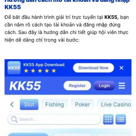
KK55
Để bắt đầu hành trình giải trí trực tuyến tại
KK55,
bạn
cần nắm rõ cách tạo tài khoản và đăng nhập đúng
cách. Sau đây là hướng dẫn chi tiết giúp hội viên thực
hiện dễ dàng chỉ trong vài bước: